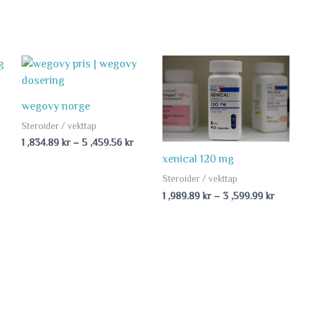
rice
Price
Price
nge:
range:
range:
1
1
34.89 kr
,834.89 kr
,989.89 
wegovy norge
hrough
through
through
5
3
Steroider / vekttap
59.99 kr
,459.56 kr
,599.99 
1 ,834.89
kr
–
5 ,459.56
kr
xenical 120 mg
Steroider / vekttap
1 ,989.89
kr
–
3 ,599.99
kr