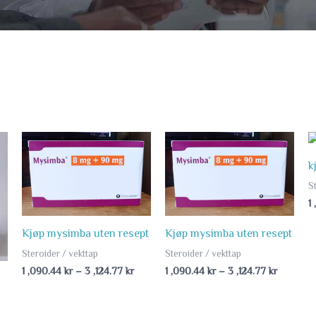
ice
Price
Price
nge:
range:
range:
1
1
k
34.89 kr
,090.44 kr
,090.44 
S
rough
through
through
3
3
1
87.48 kr
,124.77 kr
,124.77 k
Kjøp mysimba uten resept
Kjøp mysimba uten resept
Steroider / vekttap
Steroider / vekttap
1 ,090.44
kr
–
3 ,124.77
kr
1 ,090.44
kr
–
3 ,124.77
kr