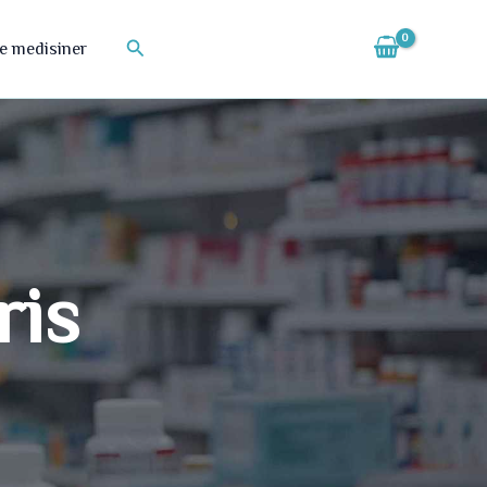
Søk
te medisiner
ris