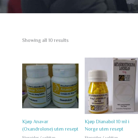
Showing all 10 results
Price
Pr
range:
ra
1
1
,959.99 kr
,5
through
th
3
3
,859.56 kr
,2
Kjøp Anavar
Kjøp Dianabol 10 ml i
(Oxandrolone) uten resept
Norge uten resept
Steroider / vekttap
Steroider / vekttap