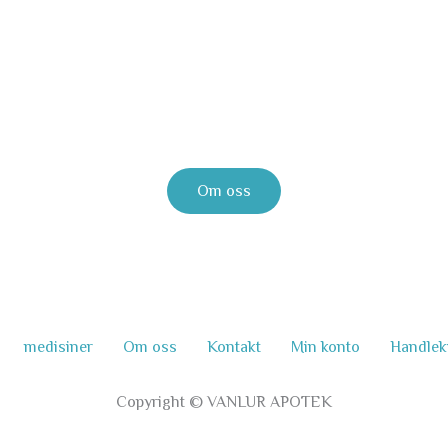
Landets største nettapotek
Gir deg tilgang til alle dine helsebehov.
Om oss
medisiner
Om oss
Kontakt
Min konto
Handlek
Copyright © VANLUR APOTEK