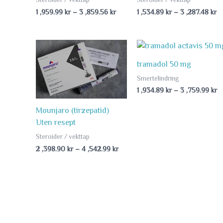
1 ,959.99
kr
–
3 ,859.56
kr
1 ,534.89
kr
–
3 ,287.48
kr
Price
P
range:
ra
2
1
tramadol 50 mg
,398.90 kr
,9
Smertelindring
through
t
4
3
1 ,934.89
kr
–
3 ,759.99
kr
,542.99 kr
,7
Mounjaro (tirzepatid)
Uten resept
Steroider / vekttap
2 ,398.90
kr
–
4 ,542.99
kr