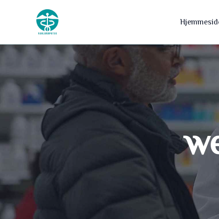
Hopp
til
Hjemmesid
innhald
we