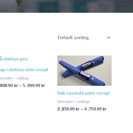
Price
Price
range:
range:
1
2
jøp rybelsus uten resept
kr
,898.90 kr
,839.99 kr
teroider / vekttap
through
through
5
4
 ,898.90
kr
–
5 ,999.99
kr
r
,999.99 kr
,759.99 kr
Køb saxenda uden recept
Steroider / vekttap
2 ,839.99
kr
–
4 ,759.99
kr