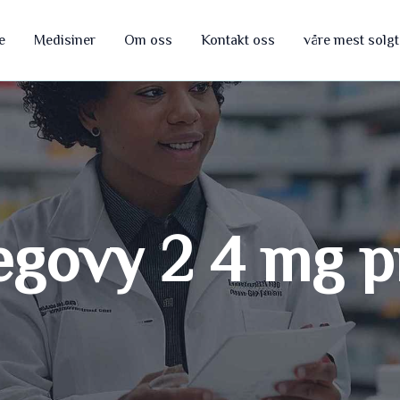
e
Medisiner
Om oss
Kontakt oss
våre mest solg
govy 2 4 mg p