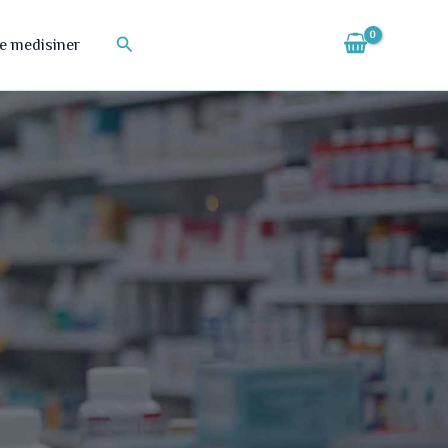
Søk
te medisiner