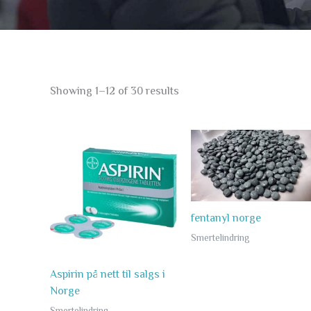
Showing 1–12 of 30 results
Price
range:
1
,498.45 kr
through
2
,899.20 kr
fentanyl norge
Smertelindring
Aspirin på nett til salgs i
Norge
Smertelindring