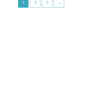
1
2
3
→