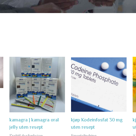
Price
Price
range:
range:
998.45 kr
1
through
,287.90 
2
through
,897.56 kr
3
,250.90 
kamagra | kamagra oral
kjøp Kodeinfosfat 30 mg
k
jelly uten resept
uten resept
u
Erektil dysfunksjon
Smertelindring
A