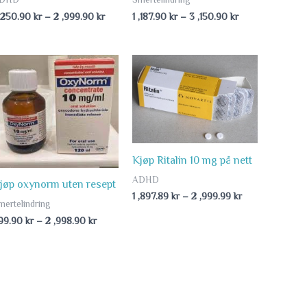
 ,250.90
kr
–
2 ,999.90
kr
1 ,187.90
kr
–
3 ,150.90
kr
Price
Price
range:
range:
999.90 kr
1
kr
through
,897.89 kr
2
through
,998.90 kr
2
kr
,999.99 kr
Kjøp Ritalin 10 mg på nett
ADHD
jøp oxynorm uten resept
1 ,897.89
kr
–
2 ,999.99
kr
mertelindring
99.90
kr
–
2 ,998.90
kr