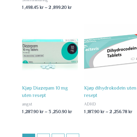
1 ,498.45
kr
–
2 ,899.20
kr
Price
Pr
range:
ra
1
1
,287.90 kr
,1
through
th
3
2
,250.90 kr
,2
Kjøp Diazepam 10 mg
Kjøp dihydrokodein uten
uten resept
resept
angst
ADHD
1 ,287.90
kr
–
3 ,250.90
kr
1 ,187.90
kr
–
2 ,256.78
kr