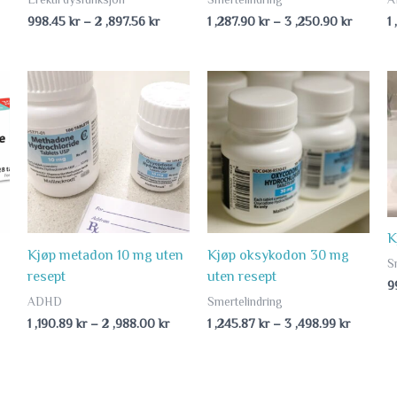
998.45
kr
–
2 ,897.56
kr
1 ,287.90
kr
–
3 ,250.90
kr
1
ice
Price
Price
nge:
range:
range:
1
1
87.90 kr
,190.89 kr
,245.87 
rough
through
through
2
3
56.78 kr
,988.00 kr
,498.99 
K
Kjøp metadon 10 mg uten
Kjøp oksykodon 30 mg
S
resept
uten resept
9
ADHD
Smertelindring
1 ,190.89
kr
–
2 ,988.00
kr
1 ,245.87
kr
–
3 ,498.99
kr