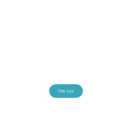
Landets største nettapotek
Gir deg tilgang til alle dine helsebehov.
Om oss