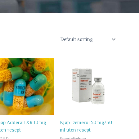
Price
Price
range:
range:
1
1
kr
,250.90 kr
,187.90 kr
through
through
2
3
kr
,999.90 kr
,150.90 kr
jøp Adderall XR 10 mg
Kjøp Demerol 50 mg/30
ten resept
ml uten resept
DHD
Smertelindring