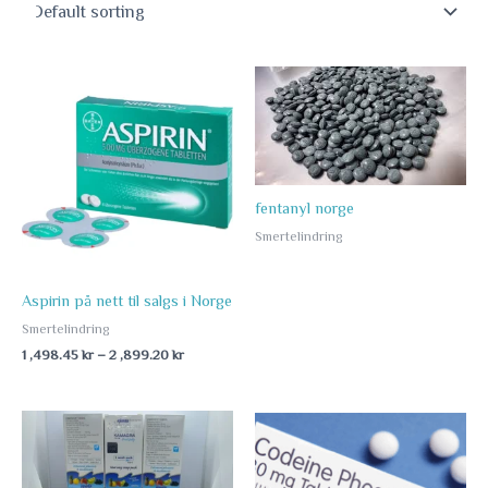
Price
range:
1
,498.45 kr
through
2
,899.20 kr
fentanyl norge
Smertelindring
Aspirin på nett til salgs i Norge
Smertelindring
1 ,498.45
kr
–
2 ,899.20
kr
Price
Price
range:
range:
998.45 kr
1
through
,287.90 kr