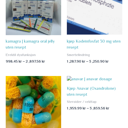
2
through
,897.56 kr
3
,250.90 kr
kamagra | kamagra oral jelly
kjøp Kodeinfosfat 30 mg uten
uten resept
resept
Erektil dysfunksjon
Smertelindring
998.45
kr
–
2 ,897.56
kr
1 ,287.90
kr
–
3 ,250.90
kr
Price
Price
range:
range:
1
1
Kjøp Anavar (Oxandrolone)
,250.90 kr
,959.99 kr
uten resept
through
through
Steroider / vekttap
2
3
,999.90 kr
,859.56 kr
1 ,959.99
kr
–
3 ,859.56
kr