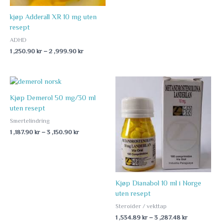
kjøp Adderall XR 10 mg uten
resept
ADHD
1 ,250.90
kr
–
2 ,999.90
kr
Price
Price
range:
range:
1
1
Kjøp Demerol 50 mg/30 ml
,187.90 kr
,534.89 kr
uten resept
through
through
Smertelindring
3
3
,150.90 kr
,287.48 kr
1 ,187.90
kr
–
3 ,150.90
kr
Kjøp Dianabol 10 ml i Norge
uten resept
Steroider / vekttap
1 ,534.89
kr
–
3 ,287.48
kr