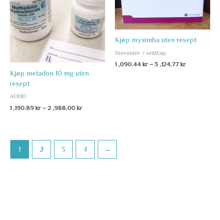
through
through
2
3
,988.00 kr
,124.77 kr
Kjøp mysimba uten resept
Steroider / vekttap
1 ,090.44
kr
–
3 ,124.77
kr
Kjøp metadon 10 mg uten
resept
ADHD
1 ,190.89
kr
–
2 ,988.00
kr
1
2
3
4
→