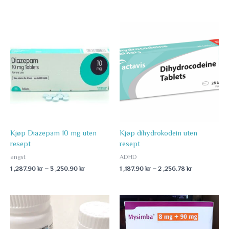
Price
Price
range:
range:
1
1
,287.90 kr
,187.90 kr
through
through
3
2
,250.90 kr
,256.78 kr
Kjøp Diazepam 10 mg uten
Kjøp dihydrokodein uten
resept
resept
angst
ADHD
1 ,287.90
kr
–
3 ,250.90
kr
1 ,187.90
kr
–
2 ,256.78
kr
Price
Price
range:
range:
1
1
,190.89 kr
,090.44 kr