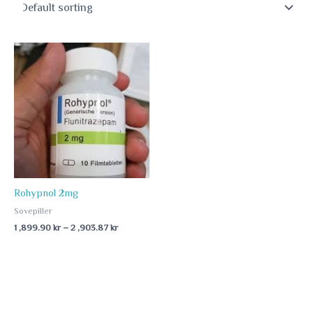
Price
range:
1
,899.90 kr
through
2
,903.87 kr
Rohypnol 2mg
Sovepiller
1 ,899.90
kr
–
2 ,903.87
kr