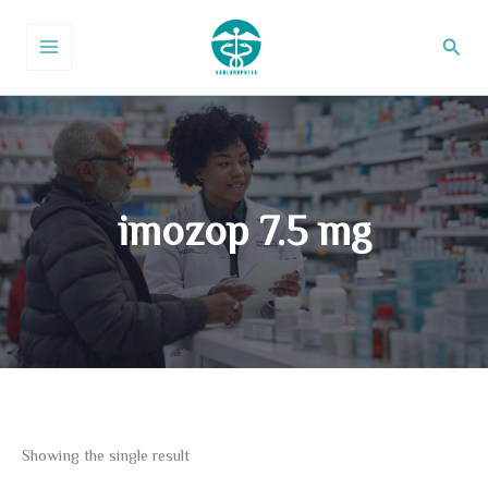
Hopp
til
Søk
innhald
imozop 7.5 mg
Showing the single result